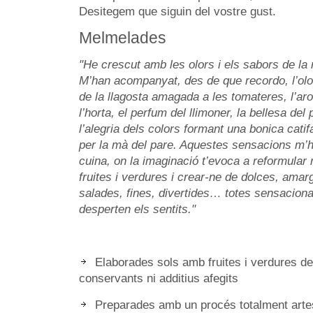
Desitegem que siguin del vostre gust.
Melmelades
"He crescut amb les olors i els sabors de la
M’han acompanyat, des de que recordo, l’olor d
de la llagosta amagada a les tomateres, l’ar
l’horta, el perfum del llimoner, la bellesa del
l’alegria dels colors formant una bonica cati
per la mà del pare. Aquestes sensacions m’h
cuina, on la imaginació t’evoca a reformula
fruites i verdures i crear-ne de dolces, amar
salades, fines, divertides… totes sensacio
desperten els sentits."
Elaborades sols amb fruites i verdures de
conservants ni additius afegits
Preparades amb un procés totalment artes