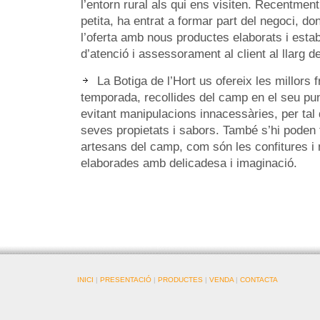
l’entorn rural als qui ens visiten. Recentment, 
petita, ha entrat a formar part del negoci, do
l’oferta amb nous productes elaborats i estab
d’atenció i assessorament al client al llarg de 
La Botiga de l’Hort us ofereix les millors f
temporada, recollides del camp en el seu pu
evitant manipulacions innacessàries, per tal
seves propietats i sabors. També s’hi poden 
artesans del camp, com són les confitures i
elaborades amb delicadesa i imaginació.
INICI
|
PRESENTACIÓ
|
PRODUCTES
|
VENDA
|
CONTACTA